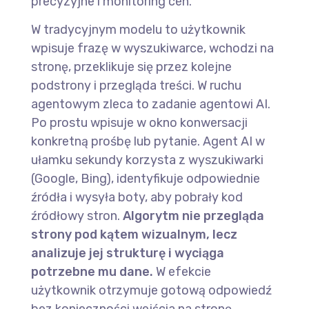
precyzyjne i monitoring cen.
W tradycyjnym modelu to użytkownik
wpisuje frazę w wyszukiwarce, wchodzi na
stronę, przeklikuje się przez kolejne
podstrony i przegląda treści. W ruchu
agentowym zleca to zadanie agentowi AI.
Po prostu wpisuje w okno konwersacji
konkretną prośbę lub pytanie. Agent AI w
ułamku sekundy korzysta z wyszukiwarki
(Google, Bing), identyfikuje odpowiednie
źródła i wysyła boty, aby pobrały kod
źródłowy stron.
Algorytm nie przegląda
strony pod kątem wizualnym, lecz
analizuje jej strukturę i wyciąga
potrzebne mu dane.
W efekcie
użytkownik otrzymuje gotową odpowiedź
bez konieczności wejścia na stronę.