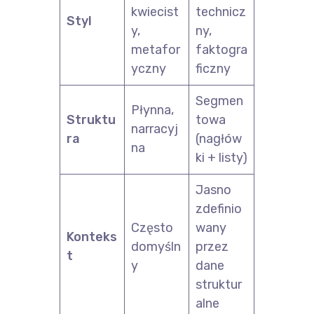
kwiecist
technicz
Styl
y,
ny,
metafor
faktogra
yczny
ficzny
Segmen
Płynna,
Struktu
towa
narracyj
ra
(nagłów
na
ki + listy)
Jasno
zdefinio
Często
wany
Konteks
domyśln
przez
t
y
dane
struktur
alne