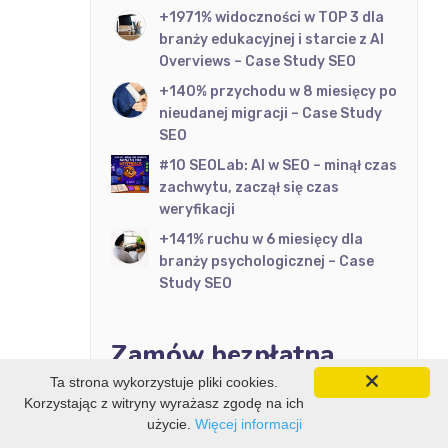
+1971% widoczności w TOP 3 dla
branży edukacyjnej i starcie z AI
Overviews – Case Study SEO
+140% przychodu w 8 miesięcy po
nieudanej migracji – Case Study
SEO
#10 SEOLab: AI w SEO – minął czas
zachwytu, zaczął się czas
weryfikacji
+141% ruchu w 6 miesięcy dla
branży psychologicznej – Case
Study SEO
Zamów bezpłatną
Ta strona wykorzystuje pliki cookies.
konsultację i analizę
Korzystając z witryny wyrażasz zgodę na ich
użycie.
Więcej informacji
strony