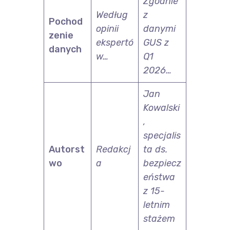
Zgodnie
Według
z
Pochod
opinii
danymi
zenie
ekspertó
GUS z
danych
w…
Q1
2026…
Jan
Kowalski
,
specjalis
Autorst
Redakcj
ta ds.
wo
a
bezpiecz
eństwa
z 15-
letnim
stażem