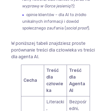
wyprawę w Gorce jesienią?)
;
opinie klientów – dla AI to źródło
unikalnych informacji i dowód
społecznego zaufania (
social proof
).
W poniższej tabeli znajdziesz proste
porównanie treści dla człowieka vs treści
dla agenta AI.
Treść
Treść
dla
dla
Cecha
człowie
Agenta
ka
AI
Literacki
Bezpośr
,
edni,