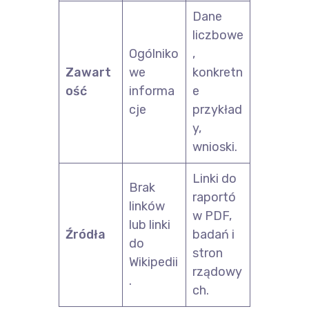
Dane
liczbowe
Ogólniko
,
Zawart
we
konkretn
ość
informa
e
cje
przykład
y,
wnioski.
Linki do
Brak
raportó
linków
w PDF,
lub linki
Źródła
badań i
do
stron
Wikipedii
rządowy
.
ch.