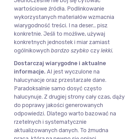
Jednocześnie nie bój się cytować
wartościowe źródła. Podlinkowanie
wykorzystanych materiałów wzmacnia
wiarygodność treści. I na deser… pisz
konkretnie. Jeśli to możliwe, używaj
konkretnych jednostek i miar zamiast
ogólnikowych
bardzo szybko
czy
lekki.
Dostarczaj wiarygodne i aktualne
informacje.
AI jest wyczulone na
halucynacje oraz przestarzałe dane.
Paradoksalnie samo dosyć często
halucynuje. Z drugiej strony cały czas, dąży
do poprawy jakości generowanych
odpowiedzi. Dlatego warto bazować na
rzetelnych i systematycznie
aktualizowanych danych. To żmudna
praca, która na pewno się opłaci.