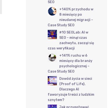
SEO
+140% przychodu w
8 miesięcy po
nieudanej migracji –
Case Study SEO
#10 SEOLab: AI w
SEO – minął czas
zachwytu, zaczął się
czas weryfikacji
+141% ruchu w 6
miesięcy dla branży
psychologicznej –
Case Study SEO
Dowód życia w sieci
(Proof of Life).
Dlaczego AI
faworyzuje treści z ludzkim
sznytem?
Jak przygotować