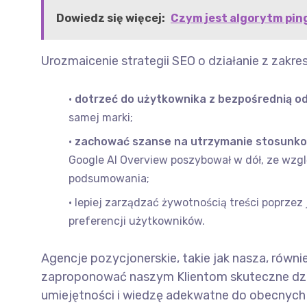
Dowiedz się więcej:
Czym jest algorytm ping
Urozmaicenie strategii SEO o działanie z zakre
dotrzeć do użytkownika z bezpośrednią o
samej marki;
zachować szanse na utrzymanie stosunkow
Google AI Overview poszybował w dół, ze wzg
podsumowania;
lepiej zarządzać żywotnością treści poprzez 
preferencji użytkowników.
Agencje pozycjonerskie, takie jak nasza, rów
zaproponować naszym Klientom skuteczne dzia
umiejętności i wiedzę adekwatne do obecnyc