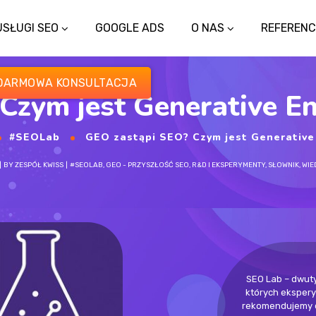
DARMOWA KONSULTACJA
USŁUGI SEO
GOOGLE ADS
O NAS
REFERENC
DARMOWA KONSULTACJA
Czym jest Generative En
#SEOLab
GEO zastąpi SEO? Czym jest Generative Engi
BY
ZESPÓŁ KWISS
#SEOLAB
,
GEO - PRZYSZŁOŚĆ SEO
,
R&D I EKSPERYMENTY
,
SŁOWNIK
,
WIE
SEO Lab – dwut
których ekspery
rekomendujemy d