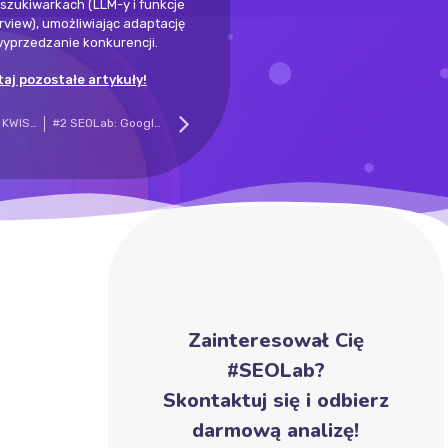
szukiwarkach (LLM-y i funkcje
erview), umożliwiając adaptację
 wyprzedzanie konkurencji.
aj pozostałe artykuły!
#1 SEOLab w KWISS: jak badamy, testujemy i adaptujemy SEO w erze AI
#2 SEOLab: Google AI Studio, plik llms.txt oraz wpływ BING na pozycjonowanie w Chat GPT
Zainteresował Cię
#SEOLab?
Skontaktuj się i odbierz
darmową analizę!